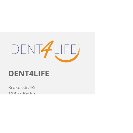
DENT4LIFE
Krokusstr. 95
12357 Berlin
Tel:
030 78 957 144
Email:
info@d4ls.de